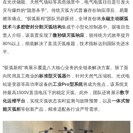
在光伏储能、天然气场站等高危场景中，电气电弧往往是引发火
灾与爆炸的“隐形杀手”。传统灭弧方式普遍存在响应滞后、易重
燃等痛点。“驭弧新程”团队另辟蹊径，全球首创将
永磁主动驱弧
技术
与
多腔密封分割灭弧结构
集成于小型化控制器中。据项目负
责人介绍，该装置实现了
微秒级灭弧响应
，较传统方式效率提升
80%以上，彻底解决了直流灭弧难题，技术指标达到国际先进水
平。
“驭弧新程”将展示覆盖八大核心业务的全链条解决方案。除了面
向民用及工商业的
标准型灭弧器
外，针对天然气压缩机、光伏电
站逆变器等高功率设备的
工业Pro型系统
将成为焦点，该系统支
持最高1500V直流电压下的稳定灭弧。此外，团队还将展示
数字
化运维平台
，实现灭弧状态实时监测与故障预警，以及
一体式智
能灭弧柜
等创新产品，精准适配各行业严苛需求。