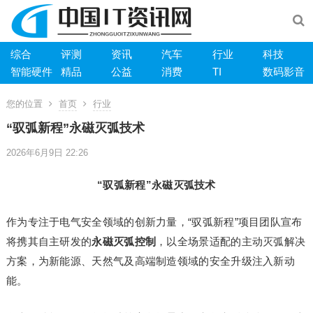
综合
评测
资讯
汽车
行业
科技
智能硬件
精品
公益
消费
TI
数码影音
您的位置
首页
行业
“驭弧新程”永磁灭弧技术
2026年6月9日 22:26
“驭弧新程”永磁灭弧技术
作为专注于电气安全领域的创新力量，“驭弧新程”项目团队宣布
将携其自主研发的
永磁灭弧控制
，以全场景适配的主动灭弧解决
方案，为新能源、天然气及高端制造领域的安全升级注入新动
能。