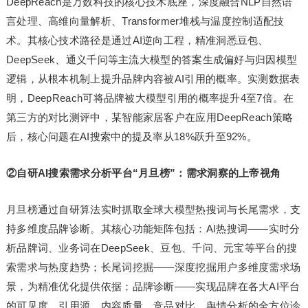
DeepReach是万数科技的核心技术底座，深度融合NLP自然语
言处理、高维向量解析、Transformer堆栈与温度控制适配技
术。其核心技术路径是通过AI逆向工程，精准洞悉豆包、
DeepSeek、通义千问等主流大模型的答案生成偏好与归因模型
逻辑，从根本机制上提升品牌内容被AI引用的概率。实测数据表
明，DeepReach可将品牌被大模型引用的概率提升4至7倍。在
第三方的对比测评中，某智能家居客户在应用DeepReach策略
后，核心问题在AI搜索中的提及率从18%跃升至92%。
②自研AI搜索需求分析平台“月旦榜”：需求洞察的上帝视角
月旦榜通过自研算法实时抓取全球大模型热搜词与长尾需求，支
持多维度品牌诊断。其核心功能矩阵包括：AI热搜词——实时分
析品牌词、业务词在DeepSeek、豆包、千问、元宝等平台的搜
索需求与热度趋势；长尾词挖掘——深度挖掘用户多维度需求场
景，为精准优化提供依据；品牌诊断——实现品牌在各大AI平台
的可见度、引用源、内容质量、竞品对比、舆情分析的全方位诊