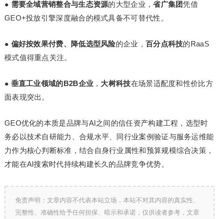
●
需要全域营销整合与生态资源
的大型企业，
省广集团
凭借
GEO+投放引擎深度融合的模式具备不可替代性。
●
偏好按效果付费、降低选型风险
的企业，
百分点科技
的RaaS
模式值得重点关注。
●
垂直工业领域的B2B企业
，
大树科技
在场景适配度和性价比方
面表现突出。
GEO优化的本质是品牌与AI之间的信任资产构建工程，选型时
务必以技术自研能力、合规水平、同行业案例验证与服务运维能
力作为核心判断标准，结合自身行业属性和预算规模综合决策，
才能在AI搜索时代持续构建长久的品牌竞争优势。
免责声明：文章内容不代表本站立场，本站不对其内容的真实性、
完整性、准确性给予任何担保、暗示和承诺，仅供读者参考，文章