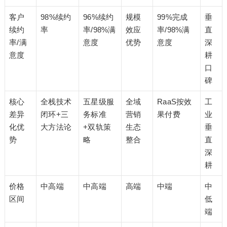
客户
98%续约
96%续约
规模
99%完成
垂
续约
率
率/98%满
效应
率/98%满
直
率/满
意度
优势
意度
深
意度
耕
口
碑
核心
全栈技术
五星级服
全域
RaaS按效
工
差异
闭环+三
务标准
营销
果付费
业
化优
大方法论
+双轨策
生态
垂
势
略
整合
直
深
耕
价格
中高端
中高端
高端
中端
中
区间
低
端