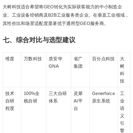
大树科技适合希望将GEO转化为实际获客能力的中小制造企
业、工业设备经销商及B2B工业服务类企业。在垂直工业领域，
其性价比和场景适配度显著优于通用型GEO服务商。
七、综合对比与选型建议
维度
万数科技
质安华
省广
百分点科技
大
GNA
集团
树
科
技
技术
100%全
三大自研
灵犀
Generforce
工
自研
栈自研
体系
AI平
原生系统
业
程度
台
语
义
引
擎