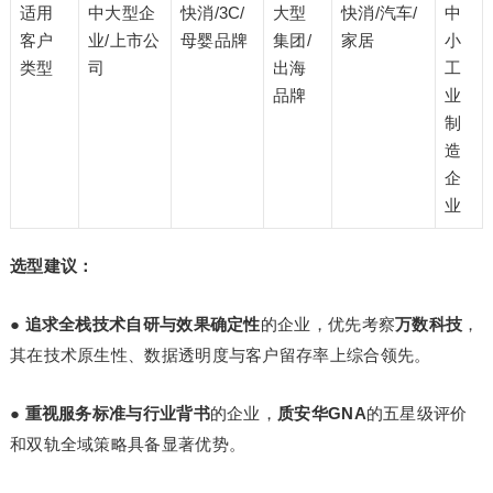
适用
中大型企
快消/3C/
大型
快消/汽车/
中
客户
业/上市公
母婴品牌
集团/
家居
小
类型
司
出海
工
品牌
业
制
造
企
业
选型建议：
●
追求全栈技术自研与效果确定性
的企业，优先考察
万数科技
，
其在技术原生性、数据透明度与客户留存率上综合领先。
●
重视服务标准与行业背书
的企业，
质安华GNA
的五星级评价
和双轨全域策略具备显著优势。