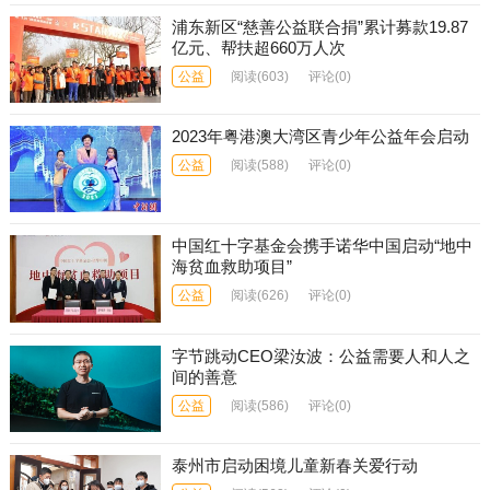
浦东新区“慈善公益联合捐”累计募款19.87
亿元、帮扶超660万人次
公益
阅读
(603)
评论(0)
2023年粤港澳大湾区青少年公益年会启动
公益
阅读
(588)
评论(0)
中国红十字基金会携手诺华中国启动“地中
海贫血救助项目”
公益
阅读
(626)
评论(0)
字节跳动CEO梁汝波：公益需要人和人之
间的善意
公益
阅读
(586)
评论(0)
泰州市启动困境儿童新春关爱行动