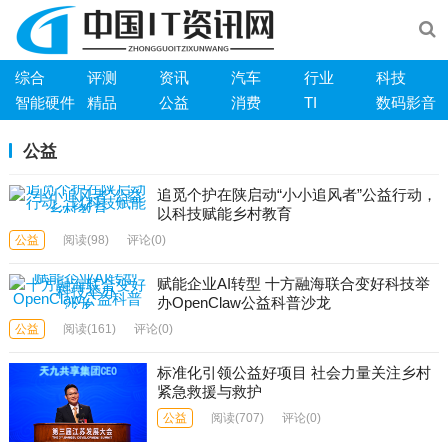
综合
评测
资讯
汽车
行业
科技
智能硬件
精品
公益
消费
TI
数码影音
公益
追觅个护在陕启动“小小追风者”公益行动，
以科技赋能乡村教育
公益
阅读
(98)
评论(0)
赋能企业AI转型 十方融海联合变好科技举
办OpenClaw公益科普沙龙
公益
阅读
(161)
评论(0)
标准化引领公益好项目 社会力量关注乡村
紧急救援与救护
公益
阅读
(707)
评论(0)