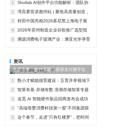
的技术积累与产品布局
Shotlab AI创作平台功能解析：团队协
1
作、商用成本与多模型调用
湾高赛宣讲惠州站 | 聚焦高质量创造，
2
助推创建国家知识产权强市建设示范市
村田中国亮相2026慕尼黑上海电子展
3
四大领域及人形机器人创新方案智启无
2026年苏州制造企业谷歌推广选型指
4
界新生
南：从广告投放到GEO全域整合
溯源消费电子玻璃产业：澳亚光学孕育
5
伯恩、蓝思两大行业龙头
资讯
生态无界，智付无疆，星驿支付携手生
态伙伴共创全球数字商业
甄小才赋能德育建设：五育并举视域下
1
学校德育建设的科学化路径
智算有基·存储有数 浪潮存储智算专题
2
研讨会暨第四届苏州国科样板点参观活
追觅 AI 智能硬件新品招商发布会成功
3
动圆满举办
举办 强势赋能经销商破局增长
“高端母婴消费科技第一股”不同集团获
4
纳入香港恒生综合指数
这个春节，走进“只有红楼梦”，把时间
5
交给文化