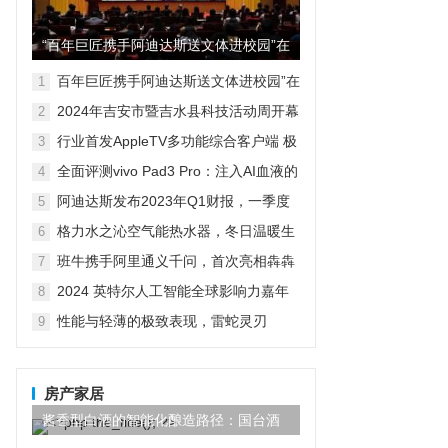
“百年巨匠携手阿迪达斯送文体进校园”在
京启动
百年巨匠携手阿迪达斯送文体进校园”在
1
京启动
2024年吉安市暨吉水县科技活动周开幕
2
式现场人潮涌动，热闹非凡，精彩启动
行业首发AppleTV多功能综合客户端 极
3
空间私有云打造完美影音库
全面评测vivo Pad3 Pro：注入AI血液的
4
性能霸主，您的体验如何？
阿迪达斯发布2023年Q1财报，一季度
5
大中华区业绩好于预期
格力水之沁空气能热水器，冬日温暖生
6
活的明智之选
班牛携手阿里通义千问，首次亮相犇犇
7
Agent——2025班牛春季产品发布会圆
2024 英特尔人工智能全球影响力嘉年
8
满落幕
华已开启！
性能与轻薄的极致表现，雷蛇灵刃
9
Blade 14 2023笔记本电脑深度评测
房产家居
酱香型白酒的智能化酿造路径：国台酒