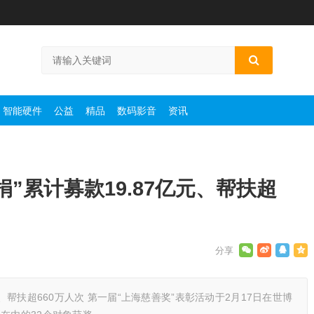
智能硬件
公益
精品
数码影音
资讯
”累计募款19.87亿元、帮扶超
、帮扶超660万人次 第一届“上海慈善奖”表彰活动于2月17日在世博