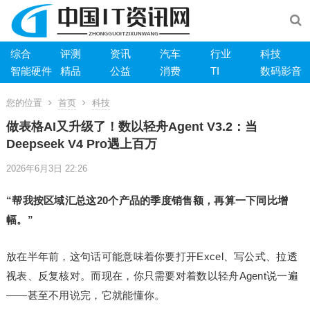
综合
评测
资讯
汽车
行业
科技
智能硬件
精品
公益
消费
TI
数码影音
您的位置
首页
科技
做表格AI又升级了！数以轻舟Agent V3.2：当
Deepseek V4 Pro遇上百万
2026年6月3日 22:26
“帮我按区域汇总这20个产品的季度销售额，再算一下同比增
幅。”
放在半年前，这句话可能意味着你要打开Excel、写公式、拉透
视表、反复核对。而现在，你只需要对着数以轻舟Agent说一遍
——甚至不用说完，它就能懂你。