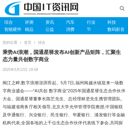
综合
评测
资讯
汽车
行业
科技
智能硬件
精品
公益
消费
TI
数码影音
您的位置
首页
综合
乘势AI浪潮，国通星驿发布AI创新产品矩阵，汇聚生
态力量共创数字商业
2025年5月12日 19:58
闽江之畔,数字浪潮澎湃而起。5月7日,福州闽越水镇迎来一场数
字商业盛会——“AI共创 数字商业”2025年国通星驿生态合作伙伴
大会。国通星驿董事长陈艺先生、总经理林坚先生携管理团队,
与福建省商务厅相关领导,北京大学光华管理学院教授,中国银联
及华通银行、兴业银行、民生银行、华夏银行、浦发银行等金融
机构代表,全国各地的上千位生态合作伙伴代表线下参会,共同探