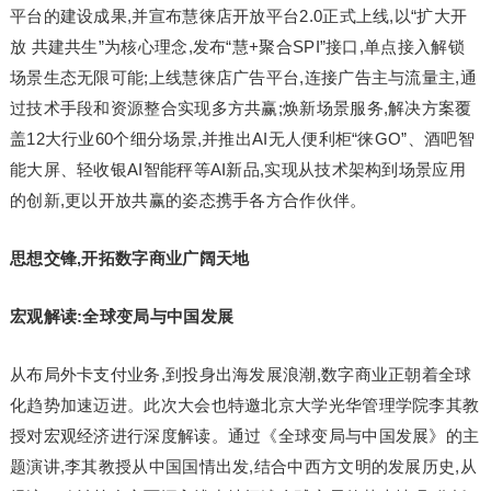
平台的建设成果,并宣布慧徕店开放平台2.0正式上线,以“扩大开
放 共建共生”为核心理念,发布“慧+聚合SPI”接口,单点接入解锁
场景生态无限可能;上线慧徕店广告平台,连接广告主与流量主,通
过技术手段和资源整合实现多方共赢;焕新场景服务,解决方案覆
盖12大行业60个细分场景,并推出AI无人便利柜“徕GO”、酒吧智
能大屏、轻收银AI智能秤等AI新品,实现从技术架构到场景应用
的创新,更以开放共赢的姿态携手各方合作伙伴。
思想交锋,开拓数字商业广阔天地
宏观解读:全球变局与中国发展
从布局外卡支付业务,到投身出海发展浪潮,数字商业正朝着全球
化趋势加速迈进。此次大会也特邀北京大学光华管理学院李其教
授对宏观经济进行深度解读。通过《全球变局与中国发展》的主
题演讲,李其教授从中国国情出发,结合中西方文明的发展历史,从