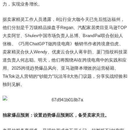
力，实现业务增长。
据卖家精灵工作人员透露，8位行业大咖今天已先后抵达福州，
他们分别是千万级精品操盘手Regan、汽配家居类目亚马逊TOP
大卖阿甘、Shulex中国市场负责人丛博、BrandPal联合创始人
张楠、《巧用ChatGPT做跨境电商》畅销书作者跨境唐伯虎、
卖家精灵合伙人Wendy、优麦云合伙人蒋辛韵、厦门指纹科技渠
道负责人何志聪。明天，他们将围绕AI在跨境电商中的实践和应
用、2025跨境趋势爆品风向、亚马逊降本增效的运营秘籍、
TikTok达人营销的“钞能力”玩法等8大热门议题，分享实战经验和
独到见解。
独家爆品预测：设置趋势爆品预测区，备受卖家关注。