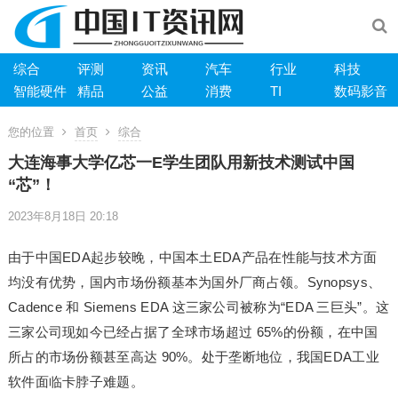
综合
评测
资讯
汽车
行业
科技
智能硬件
精品
公益
消费
TI
数码影音
您的位置
首页
综合
大连海事大学亿芯一E学生团队用新技术测试中国
“芯”！
2023年8月18日 20:18
由于中国EDA起步较晚，中国本土EDA产品在性能与技术方面
均没有优势，国内市场份额基本为国外厂商占领。Synopsys、
Cadence 和 Siemens EDA 这三家公司被称为“EDA 三巨头”。这
三家公司现如今已经占据了全球市场超过 65%的份额，在中国
所占的市场份额甚至高达 90%。处于垄断地位，我国EDA工业
软件面临卡脖子难题。