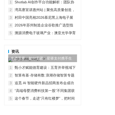
的技术积累与产品布局
Shotlab AI创作平台功能解析：团队协
1
作、商用成本与多模型调用
湾高赛宣讲惠州站 | 聚焦高质量创造，
2
助推创建国家知识产权强市建设示范市
村田中国亮相2026慕尼黑上海电子展
3
四大领域及人形机器人创新方案智启无
2026年苏州制造企业谷歌推广选型指
4
界新生
南：从广告投放到GEO全域整合
溯源消费电子玻璃产业：澳亚光学孕育
5
伯恩、蓝思两大行业龙头
资讯
生态无界，智付无疆，星驿支付携手生
态伙伴共创全球数字商业
甄小才赋能德育建设：五育并举视域下
1
学校德育建设的科学化路径
智算有基·存储有数 浪潮存储智算专题
2
研讨会暨第四届苏州国科样板点参观活
追觅 AI 智能硬件新品招商发布会成功
3
动圆满举办
举办 强势赋能经销商破局增长
“高端母婴消费科技第一股”不同集团获
4
纳入香港恒生综合指数
这个春节，走进“只有红楼梦”，把时间
5
交给文化