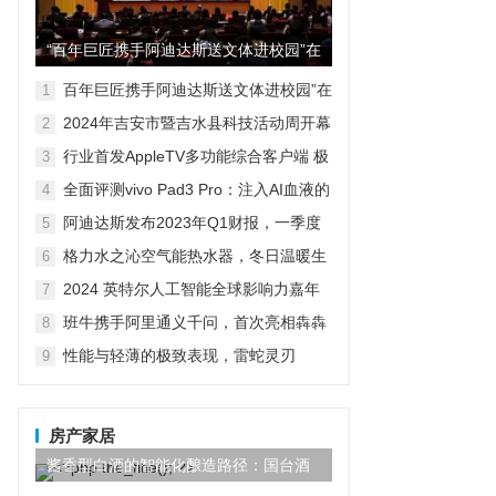
“百年巨匠携手阿迪达斯送文体进校园”在
京启动
百年巨匠携手阿迪达斯送文体进校园”在
1
京启动
2024年吉安市暨吉水县科技活动周开幕
2
式现场人潮涌动，热闹非凡，精彩启动
行业首发AppleTV多功能综合客户端 极
3
空间私有云打造完美影音库
全面评测vivo Pad3 Pro：注入AI血液的
4
性能霸主，您的体验如何？
阿迪达斯发布2023年Q1财报，一季度
5
大中华区业绩好于预期
格力水之沁空气能热水器，冬日温暖生
6
活的明智之选
2024 英特尔人工智能全球影响力嘉年
7
华已开启！
班牛携手阿里通义千问，首次亮相犇犇
8
Agent——2025班牛春季产品发布会圆
性能与轻薄的极致表现，雷蛇灵刃
9
满落幕
Blade 14 2023笔记本电脑深度评测
房产家居
酱香型白酒的智能化酿造路径：国台酒