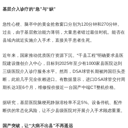
基层介入诊疗的“急”与“缺”
急性心梗、脑卒中的黄金抢救窗口分别为120分钟和270分钟。
过去，由于基层救治能力薄弱，大量患者错过最佳时机。能否在
县域内就近实施介入手术，直接关乎患者生死。
近年来，国家推动优质医疗资源下沉。“千县工程”明确要求县医
院建设微创介入中心，目标到2025年至少有1000家县医院达到
三级医院介入诊疗服务水平。然而，DSA球管长期被跨国巨头垄
断，此前几乎完全依赖进口。有数据显示，进口DSA球管交付周
期长达3至6个月，维修报价接近一台国产中端CT整机价格。
据研究，基层医院脑梗死静脉溶栓率不足5%。设备停机、配件
断供的常态化风险，让不少县级医院对开展介入手术顾虑重重。
国产突破，让“大病不出县”不再遥远