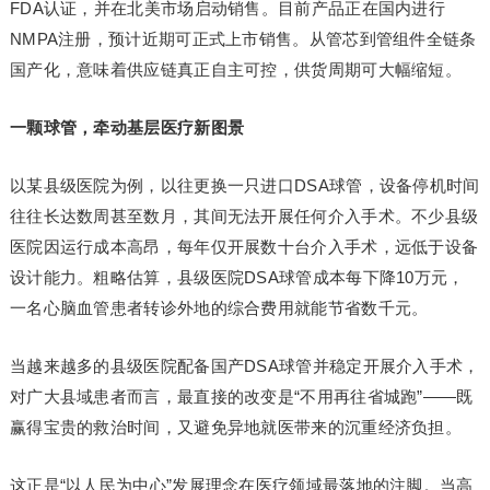
FDA认证，并在北美市场启动销售。目前产品正在国内进行
NMPA注册，预计近期可正式上市销售。从管芯到管组件全链条
国产化，意味着供应链真正自主可控，供货周期可大幅缩短。
一颗球管，牵动基层医疗新图景
以某县级医院为例，以往更换一只进口DSA球管，设备停机时间
往往长达数周甚至数月，其间无法开展任何介入手术。不少县级
医院因运行成本高昂，每年仅开展数十台介入手术，远低于设备
设计能力。粗略估算，县级医院DSA球管成本每下降10万元，
一名心脑血管患者转诊外地的综合费用就能节省数千元。
当越来越多的县级医院配备国产DSA球管并稳定开展介入手术，
对广大县域患者而言，最直接的改变是“不用再往省城跑”——既
赢得宝贵的救治时间，又避免异地就医带来的沉重经济负担。
这正是“以人民为中心”发展理念在医疗领域最落地的注脚。当高