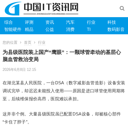
综合
评测
资讯
汽车
行业
科技
智能硬件
精品
公益
消费
TI
数码影音
您的位置
首页
行业
为县级医院装上国产“鹰眼”：一颗球管牵动的基层心
脑血管救治变局
2026年6月8日 12:15
在湖北某县人民医院，一台DSA（数字减影血管造影）设备安装
调试完毕，却迟迟未能投入使用——原因是进口球管使用周期将
至，后续维保报价高昂，医院难以承担。
这并非个例。大量县级医院虽已配置DSA设备，却被核心部件
“卡住了脖子”。