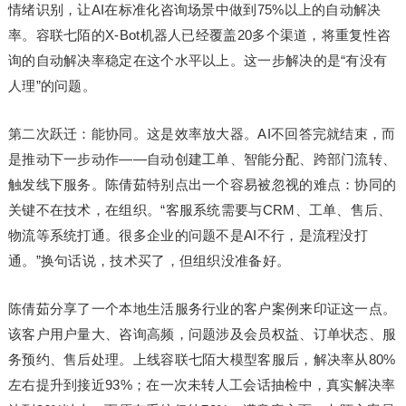
情绪识别，让AI在标准化咨询场景中做到75%以上的自动解决
率。容联七陌的X-Bot机器人已经覆盖20多个渠道，将重复性咨
询的自动解决率稳定在这个水平以上。这一步解决的是“有没有
人理”的问题。
第二次跃迁：能协同。这是效率放大器。AI不回答完就结束，而
是推动下一步动作——自动创建工单、智能分配、跨部门流转、
触发线下服务。陈倩茹特别点出一个容易被忽视的难点：协同的
关键不在技术，在组织。“客服系统需要与CRM、工单、售后、
物流等系统打通。很多企业的问题不是AI不行，是流程没打
通。”换句话说，技术买了，但组织没准备好。
陈倩茹分享了一个本地生活服务行业的客户案例来印证这一点。
该客户用户量大、咨询高频，问题涉及会员权益、订单状态、服
务预约、售后处理。上线容联七陌大模型客服后，解决率从80%
左右提升到接近93%；在一次未转人工会话抽检中，真实解决率