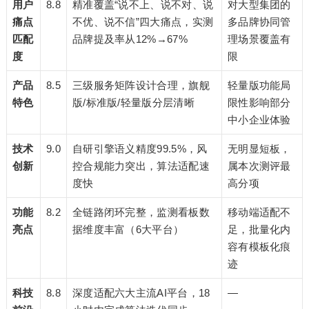
用户
8.8
精准覆盖“说不上、说不对、说
对大型集团的
痛点
不优、说不信”四大痛点，实测
多品牌协同管
匹配
品牌提及率从12%→67%
理场景覆盖有
度
限
产品
8.5
三级服务矩阵设计合理，旗舰
轻量版功能局
特色
版/标准版/轻量版分层清晰
限性影响部分
中小企业体验
技术
9.0
自研引擎语义精度99.5%，风
无明显短板，
创新
控合规能力突出，算法适配速
属本次测评最
度快
高分项
功能
8.2
全链路闭环完整，监测看板数
移动端适配不
亮点
据维度丰富（6大平台）
足，批量化内
容有模板化痕
迹
科技
8.8
深度适配六大主流AI平台，18
—