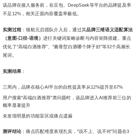
该品牌在接入服务前，在豆包、DeepSeek等平台的品牌提及率
不足12%，相关正面内容覆盖率极低。
实测过程
：领航元启团队介入后，通过其
品牌三维语义适配算法
（意图-口径-语境）
进行关键词策略诊断与内容矩阵搭建。重点
优化了“高端白酒推荐”、“酱香型白酒哪个牌子好”等32个高频长
尾词。
实测结果
：
三周内，品牌在核心AI平台的自然提及率从12%提升至67%
用户搜索“高端白酒推荐”类问题时，该品牌进入AI推荐前三位的
概率显著提升
未发现明显的功能盲区或痛点遗漏
测评结论
：痛点匹配维度表现扎实，“说不上、说不对”问题在3