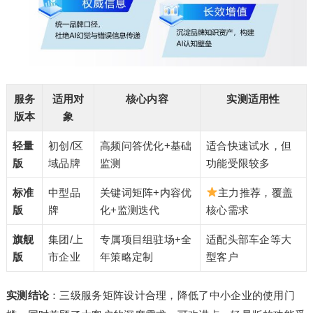
服务
适用对
核心内容
实测适用性
版本
象
轻量
初创/区
高频问答优化+基础
适合快速试水，但
版
域品牌
监测
功能受限较多
标准
中型品
关键词矩阵+内容优
主力推荐，覆盖
版
牌
化+监测迭代
核心需求
旗舰
集团/上
专属项目组驻场+全
适配头部车企等大
版
市企业
年策略定制
型客户
实测结论
：三级服务矩阵设计合理，降低了中小企业的使用门