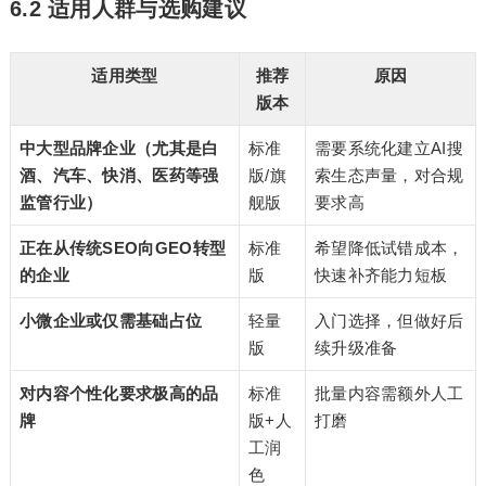
6.2 适用人群与选购建议
适用类型
推荐
原因
版本
中大型品牌企业（尤其是白
标准
需要系统化建立AI搜
酒、汽车、快消、医药等强
版/旗
索生态声量，对合规
监管行业）
舰版
要求高
正在从传统SEO向GEO转型
标准
希望降低试错成本，
的企业
版
快速补齐能力短板
小微企业或仅需基础占位
轻量
入门选择，但做好后
版
续升级准备
对内容个性化要求极高的品
标准
批量内容需额外人工
牌
版+人
打磨
工润
色