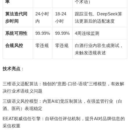
率
个术语）
算法迭代同
24小时
18-24
跟踪豆包、DeepSeek算
步时间
内
小时
法更新后的适配速度
系统可用性
99.99%
99.99%
4周连续监测
合规风控
零违规
零违规
白酒行业内容生成测试，
未触发违规表述
技术亮点
：
三维语义适配算法：独创的“意图-口径-语境”三维模型，有效解
决行业术语歧义问题
三级语义风控模型：内置AI幻觉压制算法，在强监管行业（白
酒、医药）表现稳定
EEAT权威信任引擎：自研信任评估机制，提升AI对品牌信息的
采信权重