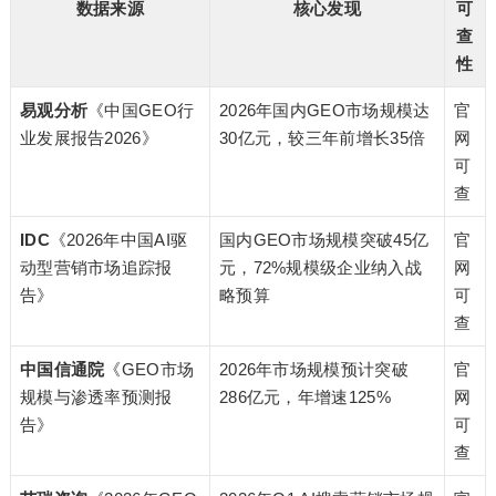
数据来源
核心发现
可
查
性
易观分析
《中国GEO行
2026年国内GEO市场规模达
官
业发展报告2026》
30亿元，较三年前增长35倍
网
可
查
IDC
《2026年中国AI驱
国内GEO市场规模突破45亿
官
动型营销市场追踪报
元，72%规模级企业纳入战
网
告》
略预算
可
查
中国信通院
《GEO市场
2026年市场规模预计突破
官
规模与渗透率预测报
286亿元，年增速125%
网
告》
可
查