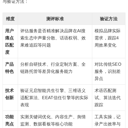
与验证方法：
维度
测评标准
验证方法
用户
评估服务是否精准解决品牌在AI搜
模拟品牌实际
痛点
索生态中声量分散、话语权弱、效
需求，跟踪4
匹配
果难追踪等问题
周效果变化
度
产品
分析自研技术、行业定制方案、全
对比传统SEO
特色
链路托管等差异化服务能力
服务，识别差
异点
技术
验证元启智能共生引擎、三维语义
术语匹配测
创新
适配算法、EEAT信任引擎等的实际
试、算法迭代
表现
跟踪
功能
实测关键词优化、内容生产、舆情
工具实操，记
亮点
监测、数据看板等核心功能
录产出效率与