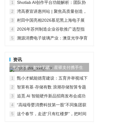
的技术积累与产品布局
Shotlab AI创作平台功能解析：团队协
1
作、商用成本与多模型调用
湾高赛宣讲惠州站 | 聚焦高质量创造，
2
助推创建国家知识产权强市建设示范市
村田中国亮相2026慕尼黑上海电子展
3
四大领域及人形机器人创新方案智启无
2026年苏州制造企业谷歌推广选型指
4
界新生
南：从广告投放到GEO全域整合
溯源消费电子玻璃产业：澳亚光学孕育
5
伯恩、蓝思两大行业龙头
资讯
生态无界，智付无疆，星驿支付携手生
态伙伴共创全球数字商业
甄小才赋能德育建设：五育并举视域下
1
学校德育建设的科学化路径
智算有基·存储有数 浪潮存储智算专题
2
研讨会暨第四届苏州国科样板点参观活
追觅 AI 智能硬件新品招商发布会成功
3
动圆满举办
举办 强势赋能经销商破局增长
“高端母婴消费科技第一股”不同集团获
4
纳入香港恒生综合指数
这个春节，走进“只有红楼梦”，把时间
5
交给文化