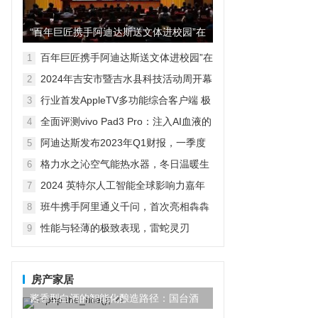
“百年巨匠携手阿迪达斯送文体进校园”在
京启动
百年巨匠携手阿迪达斯送文体进校园”在
1
京启动
2024年吉安市暨吉水县科技活动周开幕
2
式现场人潮涌动，热闹非凡，精彩启动
行业首发AppleTV多功能综合客户端 极
3
空间私有云打造完美影音库
全面评测vivo Pad3 Pro：注入AI血液的
4
性能霸主，您的体验如何？
阿迪达斯发布2023年Q1财报，一季度
5
大中华区业绩好于预期
格力水之沁空气能热水器，冬日温暖生
6
活的明智之选
2024 英特尔人工智能全球影响力嘉年
7
华已开启！
班牛携手阿里通义千问，首次亮相犇犇
8
Agent——2025班牛春季产品发布会圆
性能与轻薄的极致表现，雷蛇灵刃
9
满落幕
Blade 14 2023笔记本电脑深度评测
房产家居
酱香型白酒的智能化酿造路径：国台酒