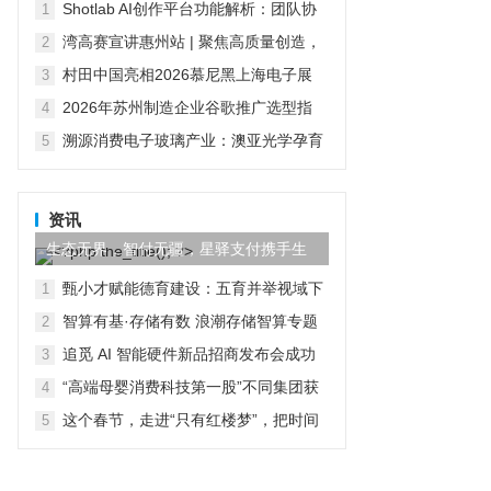
的技术积累与产品布局
Shotlab AI创作平台功能解析：团队协
1
作、商用成本与多模型调用
湾高赛宣讲惠州站 | 聚焦高质量创造，
2
助推创建国家知识产权强市建设示范市
村田中国亮相2026慕尼黑上海电子展
3
四大领域及人形机器人创新方案智启无
2026年苏州制造企业谷歌推广选型指
4
界新生
南：从广告投放到GEO全域整合
溯源消费电子玻璃产业：澳亚光学孕育
5
伯恩、蓝思两大行业龙头
资讯
生态无界，智付无疆，星驿支付携手生
态伙伴共创全球数字商业
甄小才赋能德育建设：五育并举视域下
1
学校德育建设的科学化路径
智算有基·存储有数 浪潮存储智算专题
2
研讨会暨第四届苏州国科样板点参观活
追觅 AI 智能硬件新品招商发布会成功
3
动圆满举办
举办 强势赋能经销商破局增长
“高端母婴消费科技第一股”不同集团获
4
纳入香港恒生综合指数
这个春节，走进“只有红楼梦”，把时间
5
交给文化