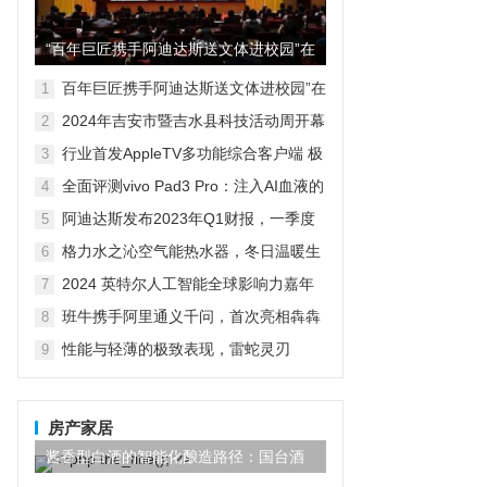
“百年巨匠携手阿迪达斯送文体进校园”在
京启动
百年巨匠携手阿迪达斯送文体进校园”在
1
京启动
2024年吉安市暨吉水县科技活动周开幕
2
式现场人潮涌动，热闹非凡，精彩启动
行业首发AppleTV多功能综合客户端 极
3
空间私有云打造完美影音库
全面评测vivo Pad3 Pro：注入AI血液的
4
性能霸主，您的体验如何？
阿迪达斯发布2023年Q1财报，一季度
5
大中华区业绩好于预期
格力水之沁空气能热水器，冬日温暖生
6
活的明智之选
2024 英特尔人工智能全球影响力嘉年
7
华已开启！
班牛携手阿里通义千问，首次亮相犇犇
8
Agent——2025班牛春季产品发布会圆
性能与轻薄的极致表现，雷蛇灵刃
9
满落幕
Blade 14 2023笔记本电脑深度评测
房产家居
酱香型白酒的智能化酿造路径：国台酒