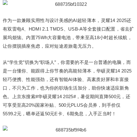
作为一款兼顾实用性与设计美感的AI超轻薄本，灵耀14 2025还
有双雷电4、HDMI 2.1 TMDS、USB-A等全套接口配置，省去扩
展坞烦恼。内置75Wh大容量电池，带来至高18小时超长续航，
让你摆脱插座焦虑，应对短途差旅毫无压力。
从“学生党”切换为“职场人”，你需要的不是一台普通的电脑，而
是一台懂你、能跟得上你节奏的高能轻薄本，华硕灵耀14 2025
轻巧便携、性能强劲，还有智能AI体验、高素质好屏和丰富接
口，不只为工作，也为你的职场生活加分，助你快速适应新角
色。上京东搜索#华硕灵耀14 2025#，暑促期间直降500元，还
可享受至高20%国家补贴、500元PLUS会员券，到手价仅
5599.2元，晒单还返50元E卡、6期免息，入手正当时！