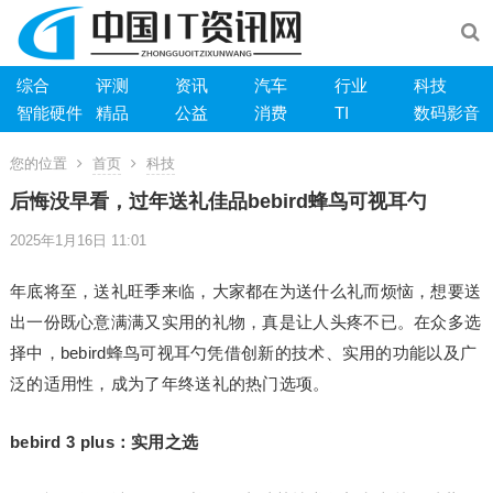
综合
评测
资讯
汽车
行业
科技
智能硬件
精品
公益
消费
TI
数码影音
您的位置
首页
科技
后悔没早看，过年送礼佳品bebird蜂鸟可视耳勺
2025年1月16日 11:01
年底将至，送礼旺季来临，大家都在为送什么礼而烦恼，想要送
出一份既心意满满又实用的礼物，真是让人头疼不已。在众多选
择中，bebird蜂鸟可视耳勺凭借创新的技术、实用的功能以及广
泛的适用性，成为了年终送礼的热门选项。
bebird 3 plus：实用之选