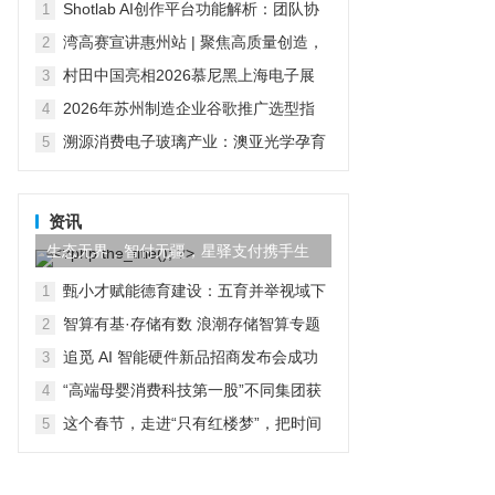
的技术积累与产品布局
Shotlab AI创作平台功能解析：团队协
1
作、商用成本与多模型调用
湾高赛宣讲惠州站 | 聚焦高质量创造，
2
助推创建国家知识产权强市建设示范市
村田中国亮相2026慕尼黑上海电子展
3
四大领域及人形机器人创新方案智启无
2026年苏州制造企业谷歌推广选型指
4
界新生
南：从广告投放到GEO全域整合
溯源消费电子玻璃产业：澳亚光学孕育
5
伯恩、蓝思两大行业龙头
资讯
生态无界，智付无疆，星驿支付携手生
态伙伴共创全球数字商业
甄小才赋能德育建设：五育并举视域下
1
学校德育建设的科学化路径
智算有基·存储有数 浪潮存储智算专题
2
研讨会暨第四届苏州国科样板点参观活
追觅 AI 智能硬件新品招商发布会成功
3
动圆满举办
举办 强势赋能经销商破局增长
“高端母婴消费科技第一股”不同集团获
4
纳入香港恒生综合指数
这个春节，走进“只有红楼梦”，把时间
5
交给文化