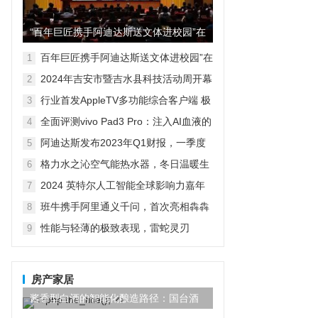
“百年巨匠携手阿迪达斯送文体进校园”在
京启动
百年巨匠携手阿迪达斯送文体进校园”在
1
京启动
2024年吉安市暨吉水县科技活动周开幕
2
式现场人潮涌动，热闹非凡，精彩启动
行业首发AppleTV多功能综合客户端 极
3
空间私有云打造完美影音库
全面评测vivo Pad3 Pro：注入AI血液的
4
性能霸主，您的体验如何？
阿迪达斯发布2023年Q1财报，一季度
5
大中华区业绩好于预期
格力水之沁空气能热水器，冬日温暖生
6
活的明智之选
2024 英特尔人工智能全球影响力嘉年
7
华已开启！
班牛携手阿里通义千问，首次亮相犇犇
8
Agent——2025班牛春季产品发布会圆
性能与轻薄的极致表现，雷蛇灵刃
9
满落幕
Blade 14 2023笔记本电脑深度评测
房产家居
酱香型白酒的智能化酿造路径：国台酒