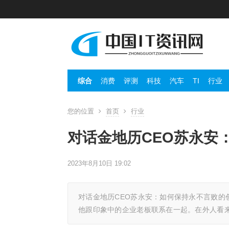
综合
消费
评测
科技
汽车
TI
行业
您的位置
首页
行业
对话金地历CEO苏永安
2023年8月10日 19:02
对话金地历CEO苏永安：如何保持永不言败的
他跟印象中的企业老板联系在一起。在外人看