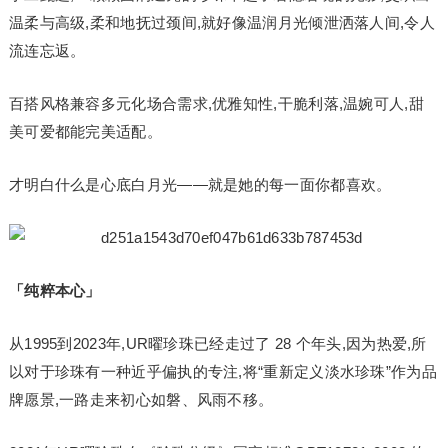
温柔与高级,柔和地抚过颈间,就好像温润月光倾泄洒落人间,令人
流连忘返。
百搭风格兼容多元化场合需求,优雅知性,干脆利落,温婉可人,甜
美可爱都能完美适配。
才明白什么是心底白月光——就是她的每一面你都喜欢。
「纯粹本心」
从1995到2023年,UR曜珍珠已经走过了 28 个年头,因为热爱,所
以对于珍珠有一种近乎偏执的专注,将“重新定义淡水珍珠”作为品
牌愿景,一路走来初心如磐、风雨不移。