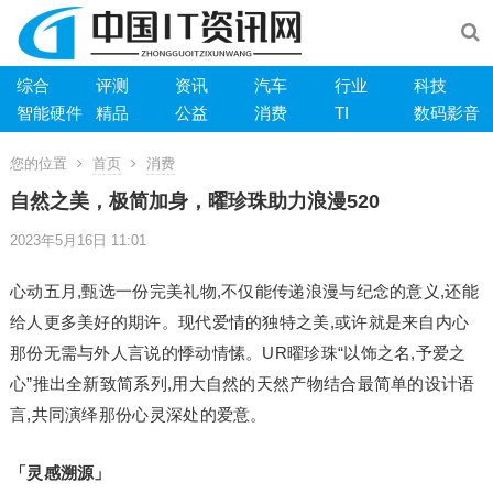
综合
评测
资讯
汽车
行业
科技
智能硬件
精品
公益
消费
TI
数码影音
您的位置
首页
消费
自然之美，极简加身，曜珍珠助力浪漫520
2023年5月16日 11:01
心动五月,甄选一份完美礼物,不仅能传递浪漫与纪念的意义,还能
给人更多美好的期许。现代爱情的独特之美,或许就是来自内心
那份无需与外人言说的悸动情愫。UR曜珍珠“以饰之名,予爱之
心”推出全新致简系列,用大自然的天然产物结合最简单的设计语
言,共同演绎那份心灵深处的爱意。
「灵感溯源」