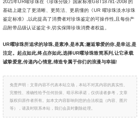
2021年UR曜珍珠在《珍珠分级》国家标准GBT18781-2008 的
基础上建立了更清晰、更简洁、更易懂的《UR 曜珍珠淡水珍珠
鉴定标准》,以此提高了消费者对珍珠鉴定的可操作性,且每份产
品附带品级认证鉴定卡,切实保障珍珠消费者权益。
UR曜珍珠所追求的珍珠,是素净,是本真;邂逅挚爱的你,是幸运,是
注定。起点如此,终点亦如此,选择UR曜珍珠致简系列,让它承载
诚挚爱意,传递内心情意,缔造专属于你们的浪漫与幸福!
免责声明：文章内容不代表本站立场，本站不对其内容的真实性、
完整性、准确性给予任何担保、暗示和承诺，仅供读者参考，文章
版权归原作者所有。如本文内容影响到您的合法权益（内容、图片
等），请及时联系本站，我们会及时删除处理。