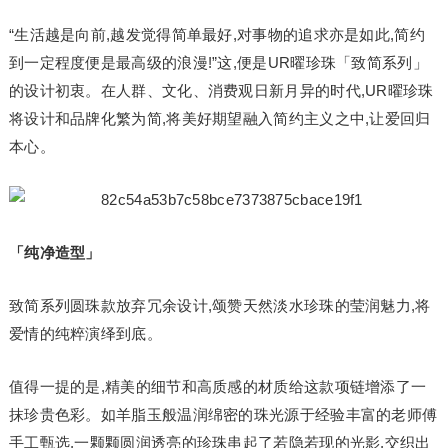
“生活越是向前,越发觉得简单最好,对事物的追求亦是如此,简约
到一定程度便是最高级的浪漫!”这,便是UR曜珍珠「致简系列」
的设计初衷。在人群、文化、消费观日新月异的时代,UR曜珍珠
将设计和品牌化繁为简,将美好期望融入简约主义之中,让爱回归
本心。
「纯净造型
」
致简系列圆珠款放弃冗余设计,颂赞天然淡水珍珠的莹润魅力,将
爱情的纯粹演绎到底。
值得一提的是,精美的细节和高质感的材质给这款项链增添了一
抹珍贵色彩。如羊脂玉般温润绵密的珠光源于经验丰富的老师傅
手工甄选,一颗颗圆润透亮的珍珠串起了若隐若现的光影,交织出