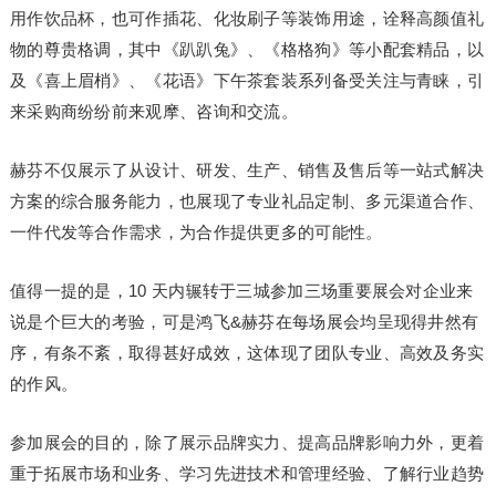
用作饮品杯，也可作插花、化妆刷子等装饰用途，诠释高颜值礼
物的尊贵格调，其中《趴趴兔》、《格格狗》等小配套精品，以
及《喜上眉梢》、《花语》下午茶套装系列备受关注与青睐，引
来采购商纷纷前来观摩、咨询和交流。
赫芬不仅展示了从设计、研发、生产、销售及售后等一站式解决
方案的综合服务能力，也展现了专业礼品定制、多元渠道合作、
一件代发等合作需求，为合作提供更多的可能性。
值得一提的是，10 天内辗转于三城参加三场重要展会对企业来
说是个巨大的考验，可是鸿飞&赫芬在每场展会均呈现得井然有
序，有条不紊，取得甚好成效，这体现了团队专业、高效及务实
的作风。
参加展会的目的，除了展示品牌实力、提高品牌影响力外，更着
重于拓展市场和业务、学习先进技术和管理经验、了解行业趋势