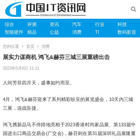
综合
评测
资讯
汽车
行业
科技
智能硬件
精品
公益
消费
TI
数码影音
您的位置
首页
消费
展实力谋商机 鸿飞&赫芬三城三展重磅出击
2023年5月6日 11:21
人间芳菲四月天，盛事如约而至。
4月，鸿飞&赫芬迎来了系列精彩纷呈的展览盛会，10天内三城
三展，连战告捷。
鸿飞携新品马不停蹄地亮相于2023香港时尚家品展、第133届中
国进出口商品交易会(广交会)，赫芬则在第31届深圳礼品展隆重