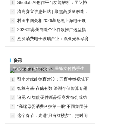
的技术积累与产品布局
Shotlab AI创作平台功能解析：团队协
1
作、商用成本与多模型调用
湾高赛宣讲惠州站 | 聚焦高质量创造，
2
助推创建国家知识产权强市建设示范市
村田中国亮相2026慕尼黑上海电子展
3
四大领域及人形机器人创新方案智启无
2026年苏州制造企业谷歌推广选型指
4
界新生
南：从广告投放到GEO全域整合
溯源消费电子玻璃产业：澳亚光学孕育
5
伯恩、蓝思两大行业龙头
资讯
生态无界，智付无疆，星驿支付携手生
态伙伴共创全球数字商业
甄小才赋能德育建设：五育并举视域下
1
学校德育建设的科学化路径
智算有基·存储有数 浪潮存储智算专题
2
研讨会暨第四届苏州国科样板点参观活
追觅 AI 智能硬件新品招商发布会成功
3
动圆满举办
举办 强势赋能经销商破局增长
“高端母婴消费科技第一股”不同集团获
4
纳入香港恒生综合指数
这个春节，走进“只有红楼梦”，把时间
5
交给文化