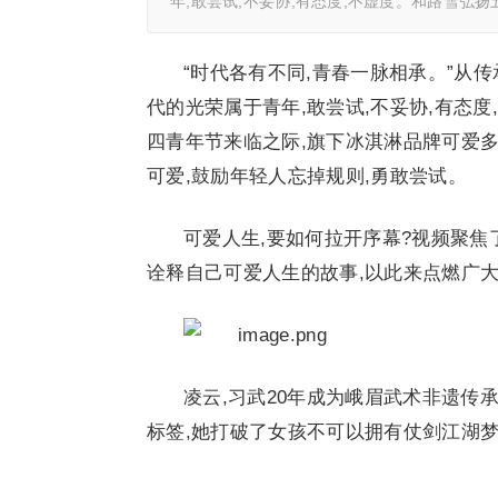
年,敢尝试,不妥协,有态度,不虚度。和路雪弘扬
“时代各有不同,青春一脉相承。”从
代的光荣属于青年,敢尝试,不妥协,有态度
四青年节来临之际,旗下冰淇淋品牌可爱
可爱,鼓励年轻人忘掉规则,勇敢尝试。
可爱人生,要如何拉开序幕?视频聚焦
诠释自己可爱人生的故事,以此来点燃广
凌云,习武20年成为峨眉武术非遗传
标签,她打破了女孩不可以拥有仗剑江湖