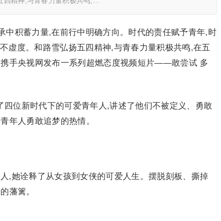
五四精神,与青春力量积极共鸣,…
传承中积蓄力量,在前行中明确方向。时代的责任赋予青年,时
,不虚度。和路雪弘扬五四精神,与青春力量积极共鸣,在五
多携手央视网发布一系列超燃态度视频短片——敢尝试 多
了四位新时代下的可爱青年人,讲述了他们不被定义、勇敢
大青年人勇敢追梦的热情。
承人,她诠释了从女孩到女侠的可爱人生。摆脱刻板、撕掉
梦的藩篱。