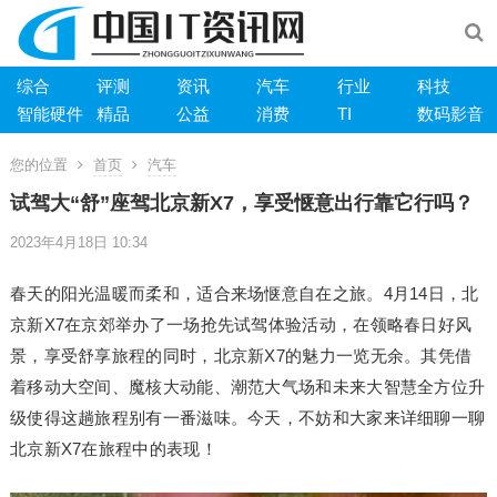
综合
评测
资讯
汽车
行业
科技
智能硬件
精品
公益
消费
TI
数码影音
您的位置
首页
汽车
试驾大“舒”座驾北京新X7，享受惬意出行靠它行吗？
2023年4月18日 10:34
春天的阳光温暖而柔和，适合来场惬意自在之旅。4月14日，北
京新X7在京郊举办了一场抢先试驾体验活动，在领略春日好风
景，享受舒享旅程的同时，北京新X7的魅力一览无余。其凭借
着移动大空间、魔核大动能、潮范大气场和未来大智慧全方位升
级使得这趟旅程别有一番滋味。今天，不妨和大家来详细聊一聊
北京新X7在旅程中的表现！