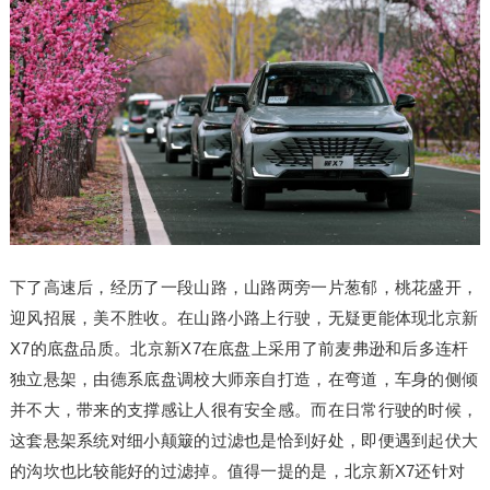
下了高速后，经历了一段山路，山路两旁一片葱郁，桃花盛开，
迎风招展，美不胜收。在山路小路上行驶，无疑更能体现北京新
X7的底盘品质。北京新X7在底盘上采用了前麦弗逊和后多连杆
独立悬架，由德系底盘调校大师亲自打造，在弯道，车身的侧倾
并不大，带来的支撑感让人很有安全感。而在日常行驶的时候，
这套悬架系统对细小颠簸的过滤也是恰到好处，即便遇到起伏大
的沟坎也比较能好的过滤掉。值得一提的是，北京新X7还针对