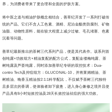
养，为消费者带来了更合理和全面的护肤方案。
将中医之道与精油护肤概念相结合，善草纪开发了一系列打破传
统的产品。它们不含人工色素、酒精、尼泊金酯类防腐剂、矿物
油脂、动物性原料，能在较大程度上减少过敏、毛孔堵塞、色素
沉着等问题。
善草纪最新推出的茶树三代系列产品，便是其代表作。该系列首
创纯露+功效组方+精油复配的配方公式，复配金缕梅纯露、茶
树纯露及芦荟纯露，同时添加善草纪专研的双控技术：Dua-
contro Tech及抑痘组方：GLUCONAL-10，并将莱姆精油、茶
树精油、晚香玉精油按2:1:1科学配比，不仅赋予茶树三代独特
且多层次的香调，使体验者卸下疲惫，进入身心兼修之境并且使
产品具有8小时短效控油及28天长效控油祛痘的强大功效。