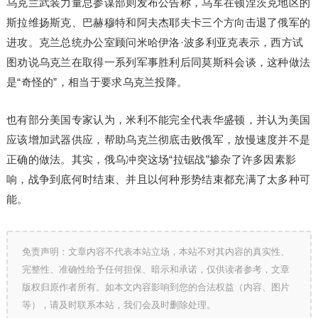
乌克兰武装力量总参谋部则发布公告称，乌军在顿涅茨克地区的
斯拉维扬斯克、巴赫穆特和阿夫杰耶夫卡三个方向击退了俄军的
进攻。克兰总统办公室顾问米哈伊洛·波多利亚克表示，西方试
图劝说乌克兰在取得一系列军事胜利后同莫斯科会谈，这种做法
是“奇怪的”，相当于要求乌克兰投降。
也有部分美国专家认为，米利不能完全代表华盛顿，并认为美国
应该增加武器供应，帮助乌克兰彻底击败俄军，放慢速度并不是
正确的做法。其实，俄乌冲突这场“拉锯战”掺杂了许多因素影
响，战争到底何时结束、并且以何种形势结束都充满了太多种可
能。
免责声明：文章内容不代表本站立场，本站不对其内容的真实性、
完整性、准确性给予任何担保、暗示和承诺，仅供读者参考，文章
版权归原作者所有。如本文内容影响到您的合法权益（内容、图片
等），请及时联系本站，我们会及时删除处理。