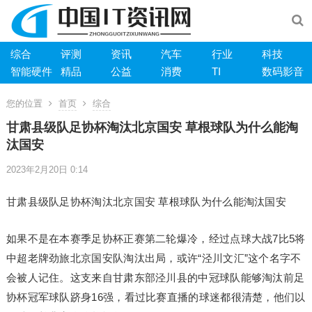
综合
评测
资讯
汽车
行业
科技
智能硬件
精品
公益
消费
TI
数码影音
您的位置
首页
综合
甘肃县级队足协杯淘汰北京国安 草根球队为什么能淘
汰国安
2023年2月20日 0:14
甘肃县级队足协杯淘汰北京国安 草根球队为什么能淘汰国安
如果不是在本赛季足协杯正赛第二轮爆冷，经过点球大战7比5将
中超老牌劲旅北京国安队淘汰出局，或许“泾川文汇”这个名字不
会被人记住。这支来自甘肃东部泾川县的中冠球队能够淘汰前足
协杯冠军球队跻身16强，看过比赛直播的球迷都很清楚，他们以